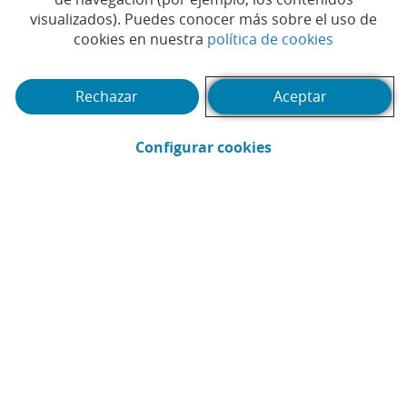
riesgo de exclusión
visualizados). Puedes conocer más sobre el uso de
financiera con sus oficinas
(Abrir en 
cookies en nuestra
política de cookies
móviles
Rechazar
Aceptar
#CAIXABANK
#OFICINA
#OFICINA MÓVIL
|
|
|
#SOCIAL
(Abrir en ventana 
Configurar cookies