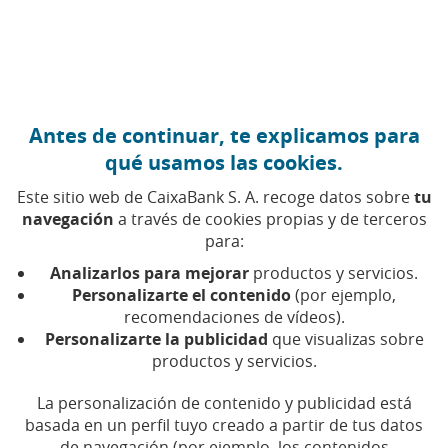
Ir al contenido central
Caixabank (Ir a Inicio)
Antes de continuar, te explicamos para
qué usamos las cookies.
Este sitio web de CaixaBank S. A. recoge datos sobre
tu
navegación
a través de cookies propias y de terceros
para:
16 DE AGOSTO DE 2023, 10:00
H
|
5
MIN DE LECTURA
Analizarlos para mejorar
productos y servicios.
CORPORATIVO
PRODUCTOS FINANCIEROS
Personalizarte el contenido
(por ejemplo,
NACIONAL
recomendaciones de vídeos).
Personalizarte la publicidad
que visualizas sobre
productos y servicios.
CaixaBank presta servicio
La personalización de contenido y publicidad está
en 636 municipios en
basada en un perfil tuyo creado a partir de tus datos
de navegación (por ejemplo, los contenidos