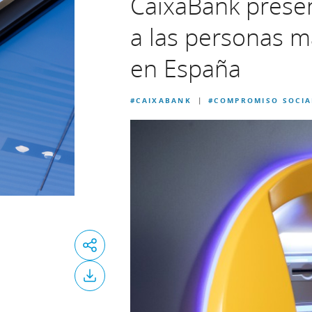
CaixaBank prese
a las personas m
en España
#CAIXABANK
#COMPROMISO SOCIA
|