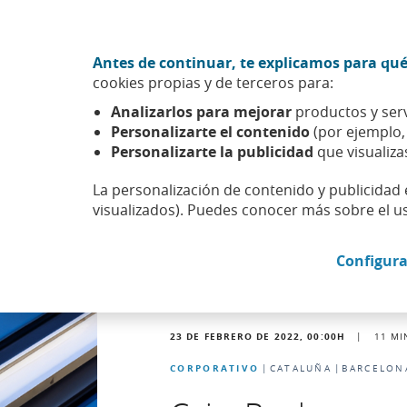
Ir al contenido central
Acción CABK (Abrir en ventana nueva)
Antes de continuar, te explicamos para qué
Sobre nosotros
cookies propias y de terceros para:
Caixabank (Ir a Inicio)
Analizarlos para mejorar
productos y serv
Actualidad
Noticias
Detalle noticia
Personalizarte el contenido
(por ejemplo
Personalizarte la publicidad
que visualiza
La personalización de contenido y publicidad 
visualizados). Puedes conocer más sobre el u
Configura
23 DE FEBRERO DE 2022, 00:00
H
|
11
MI
CORPORATIVO
CATALUÑA
BARCELON