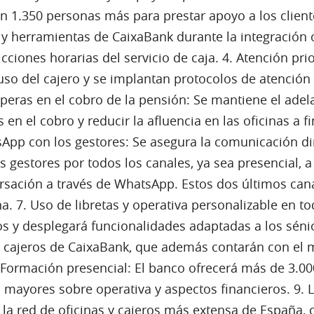
n 1.350 personas más para prestar apoyo a los client
 y herramientas de CaixaBank durante la integración op
cciones horarias del servicio de caja. 4. Atención prio
o del cajero y se implantan protocolos de atención pr
esperas en el cobro de la pensión: Se mantiene el ade
s en el cobro y reducir la afluencia en las oficinas a f
sApp con los gestores: Se asegura la comunicación dir
gestores por todos los canales, ya sea presencial, a 
sación a través de WhatsApp. Estos dos últimos cana
cina. 7. Uso de libretas y operativa personalizable en t
s y desplegará funcionalidades adaptadas a los sénior
 cajeros de CaixaBank, que además contarán con el me
. Formación presencial: El banco ofrecerá más de 3.0
 mayores sobre operativa y aspectos financieros. 9. L
la red de oficinas y cajeros más extensa de España,