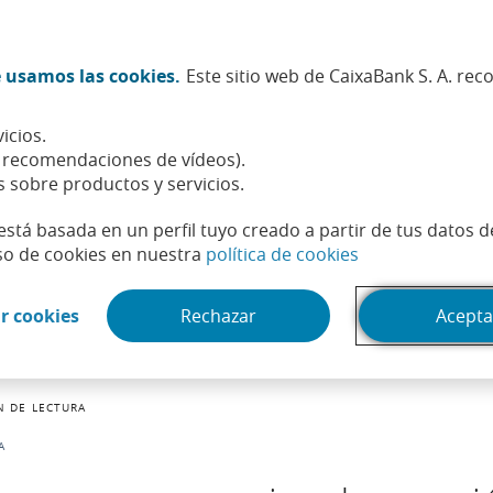
Twitter (Abrir en ventana nueva)
Facebook (Abrir en ventana n
Instagram (Abrir en venta
Linkedin (Abrir en ve
Youtube (Abrir e
Spotify (Abri
TikTok (
What
 usamos las cookies.
Este sitio web de CaixaBank S. A. re
Sostenibilidad
Accionistas e inversores
Personas
icios.
, recomendaciones de vídeos).
s sobre productos y servicios.
está basada en un perfil tuyo creado a partir de tus datos 
(Abrir en venta
so de cookies en nuestra
política de cookies
(Abrir en ventana nueva)
r cookies
Rechazar
Acepta
N DE LECTURA
A