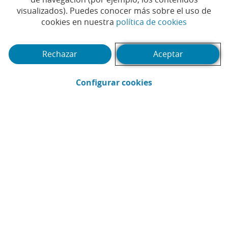
comercio internacionales
visualizados). Puedes conocer más sobre el uso de
(Abrir en 
cookies en nuestra
política de cookies
Rechazar
Aceptar
(Abrir en ventana 
Configurar cookies