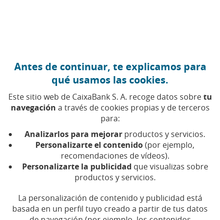
Ir al contenido central
Caixabank (Ir a Inicio)
Antes de continuar, te explicamos para
qué usamos las cookies.
Este sitio web de CaixaBank S. A. recoge datos sobre
tu
navegación
a través de cookies propias y de terceros
para:
11 DE ABRIL DE 2016, 00:00
H
|
2
MIN DE LECTURA
Analizarlos para mejorar
productos y servicios.
CORPORATIVO
PRODUCTOS FINANCIEROS
Personalizarte el contenido
(por ejemplo,
CATALUÑA
BARCELONA
recomendaciones de vídeos).
Personalizarte la publicidad
que visualizas sobre
productos y servicios.
CaixaBank presenta
La personalización de contenido y publicidad está
HolaBank a las cámaras de
basada en un perfil tuyo creado a partir de tus datos
de navegación (por ejemplo, los contenidos