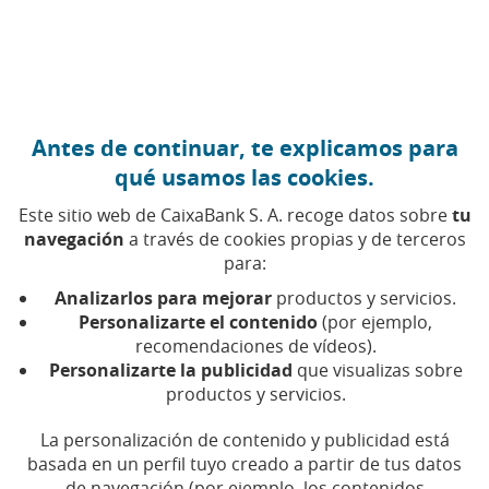
Ir al contenido central
Caixabank (Ir a Inicio)
Antes de continuar, te explicamos para
qué usamos las cookies.
Este sitio web de CaixaBank S. A. recoge datos sobre
tu
navegación
a través de cookies propias y de terceros
para:
03 DE JULIO DE 2024, 10:00
H
|
4
MIN DE LECTURA
Analizarlos para mejorar
productos y servicios.
EMPRENDIMIENTO Y EMPRESAS
PRODUCTOS
Personalizarte el contenido
(por ejemplo,
FINANCIEROS
recomendaciones de vídeos).
NACIONAL
Personalizarte la publicidad
que visualizas sobre
productos y servicios.
CaixaBank personaliza su
La personalización de contenido y publicidad está
basada en un perfil tuyo creado a partir de tus datos
servicio ‘MyBox Jubilación’
de navegación (por ejemplo, los contenidos