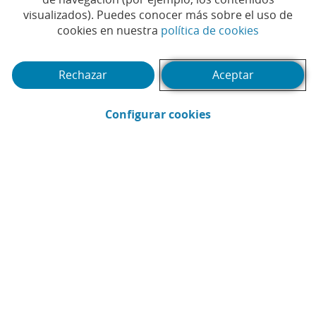
visualizados). Puedes conocer más sobre el uso de
para proteger al colectivo
(Abrir en 
cookies en nuestra
política de cookies
de autónomos
Rechazar
Aceptar
#AUTÓNOMOS
(Abrir en ventana 
Configurar cookies