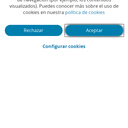
visualizados). Puedes conocer más sobre el uso de
primer programa de
(Abrir en 
cookies en nuestra
política de cookies
aceleración de startups
agro
Rechazar
Aceptar
#AGROBANK
#CAIXABANK
|
|
(Abrir en ventana 
Configurar cookies
#DIGITALIZACIÓN
#INNOVACIÓN
#SECTOR
|
|
ALIMENTARIO
#START-UP
|