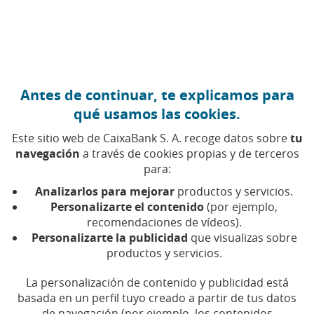
Ir al contenido central
Caixabank (Ir a Inicio)
Antes de continuar, te explicamos para
qué usamos las cookies.
Este sitio web de CaixaBank S. A. recoge datos sobre
tu
navegación
a través de cookies propias y de terceros
para:
26 DE OCTUBRE DE 2022, 00:00
H
|
7
MIN DE LECTURA
Analizarlos para mejorar
productos y servicios.
CORPORATIVO
INNOVACIÓN
PRODUCTOS
Personalizarte el contenido
(por ejemplo,
FINANCIEROS
recomendaciones de vídeos).
COMUNIDAD VALENCIANA
VALENCIA
Personalizarte la publicidad
que visualizas sobre
productos y servicios.
CaixaBank lanza ‘AgroBank
La personalización de contenido y publicidad está
basada en un perfil tuyo creado a partir de tus datos
Tech Digital INNovation’, el
de navegación (por ejemplo, los contenidos