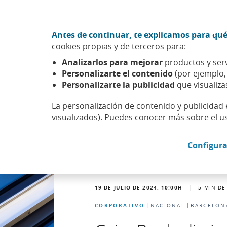
Ir al contenido central
Acción CABK (Abrir en ventana nueva)
Antes de continuar, te explicamos para qué
Sobre nosotros
cookies propias y de terceros para:
Caixabank (Ir a Inicio)
Analizarlos para mejorar
productos y serv
Actualidad
Noticias
Detalle noticia
Personalizarte el contenido
(por ejemplo
Personalizarte la publicidad
que visualiza
La personalización de contenido y publicidad 
visualizados). Puedes conocer más sobre el u
Configura
19 DE JULIO DE 2024, 10:00
H
|
5
MIN DE
CORPORATIVO
NACIONAL
BARCELON