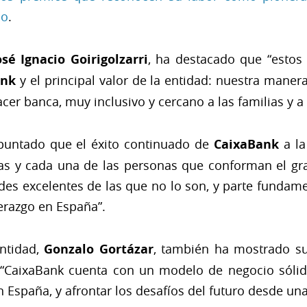
io
.
osé Ignacio Goirigolzarri
, ha destacado que “estos
ank
y el principal valor de la entidad: nuestra mane
er banca, muy inclusivo y cercano a las familias y a
puntado que el éxito continuado de
CaixaBank
a l
as y cada una de las personas que conforman el gr
ades excelentes de las que no lo son, y parte fundam
derazgo en España”.
entidad,
Gonzalo Gortázar
, también ha mostrado su 
“CaixaBank cuenta con un modelo de negocio sólido
 España, y afrontar los desafíos del futuro desde una