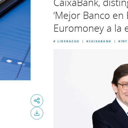
CaixaBank, disti
‘Mejor Banco en E
Euromoney a la e
# LIDERAZGO
#CAIXABANK
#IN
|
|