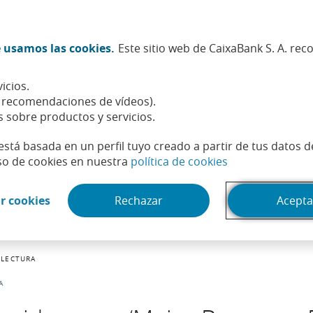
Twitter (Abrir en ventana nueva)
Facebook (Abrir en ventana n
Instagram (Abrir en venta
Linkedin (Abrir en ve
Youtube (Abrir e
Spotify (Abri
TikTok (
What
 usamos las cookies.
Este sitio web de CaixaBank S. A. re
Sostenibilidad
Accionistas e inversores
Personas
icios.
, recomendaciones de vídeos).
s sobre productos y servicios.
está basada en un perfil tuyo creado a partir de tus datos 
(Abrir en venta
so de cookies en nuestra
política de cookies
(Abrir en ventana nueva)
r cookies
Rechazar
Acepta
 LECTURA
A