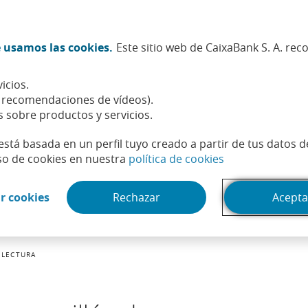
Twitter (Abrir en ventana nueva)
Facebook (Abrir en ventana n
Instagram (Abrir en venta
Linkedin (Abrir en ve
Youtube (Abrir e
Spotify (Abri
TikTok (
What
 usamos las cookies.
Este sitio web de CaixaBank S. A. re
Sostenibilidad
Accionistas e inversores
Personas
icios.
, recomendaciones de vídeos).
s sobre productos y servicios.
está basada en un perfil tuyo creado a partir de tus datos 
(Abrir en venta
so de cookies en nuestra
política de cookies
(Abrir en ventana nueva)
r cookies
Rechazar
Acepta
 LECTURA