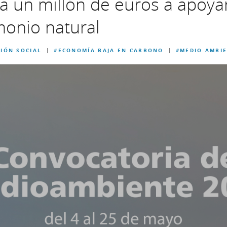
 un millón de euros a apoyar 
monio natural
IÓN SOCIAL
#ECONOMÍA BAJA EN CARBONO
#MEDIO AMBI
|
|