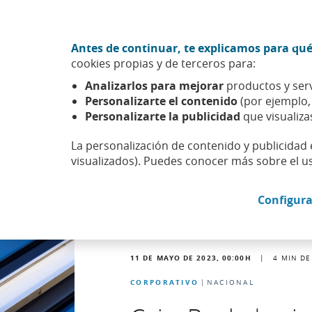
Ir al contenido central
Acción CABK (Abrir en ventana nueva)
Antes de continuar, te explicamos para qué
Sobre nosotros
cookies propias y de terceros para:
Caixabank (Ir a Inicio)
Analizarlos para mejorar
productos y serv
Actualidad
Noticias
Detalle noticia
Personalizarte el contenido
(por ejemplo
Personalizarte la publicidad
que visualiza
La personalización de contenido y publicidad 
visualizados). Puedes conocer más sobre el u
Configura
11 DE MAYO DE 2023, 00:00
H
|
4
MIN DE
CORPORATIVO
NACIONAL