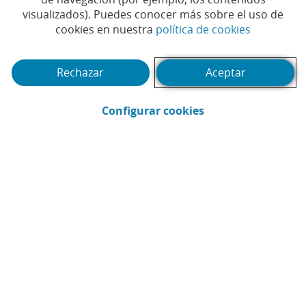
personas para el análisis y
visualizados). Puedes conocer más sobre el uso de
desarrollo de aplicaciones
(Abrir en 
cookies en nuestra
política de cookies
con Inteligencia Artificial
Rechazar
Aceptar
generativa
(Abrir en ventana 
Configurar cookies
# LIDERAZGO
#CAIXABANK
#INNOVACIÓN
|
|
#INTELIGENCIA ARTIFICIAL
#TECNOLOGÍA
|
|