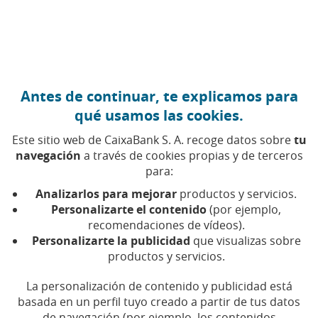
Ir al contenido central
Caixabank (Ir a Inicio)
Antes de continuar, te explicamos para
qué usamos las cookies.
Este sitio web de CaixaBank S. A. recoge datos sobre
tu
navegación
a través de cookies propias y de terceros
para:
07 DE DICIEMBRE DE 2023, 12:30
H
|
5
MIN DE
LECTURA
Analizarlos para mejorar
productos y servicios.
Personalizarte el contenido
(por ejemplo,
INNOVACIÓN
NACIONAL
recomendaciones de vídeos).
Personalizarte la publicidad
que visualizas sobre
productos y servicios.
CaixaBank crea un equipo
La personalización de contenido y publicidad está
transversal de más de 100
basada en un perfil tuyo creado a partir de tus datos
de navegación (por ejemplo, los contenidos