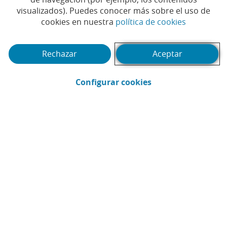
más de 27.000 hectáreas
visualizados). Puedes conocer más sobre el uso de
(Abrir en 
cookies en nuestra
política de cookies
de bosque amazónico en
Brasil
Rechazar
Aceptar
#BANCA RESPONSABLE
#CAIXABANK
|
|
(Abrir en ventana 
Configurar cookies
#COMPROMISO
#RSC
#SOSTENIBILIDAD
|
|
|
#BANCA SOSTENIBLE