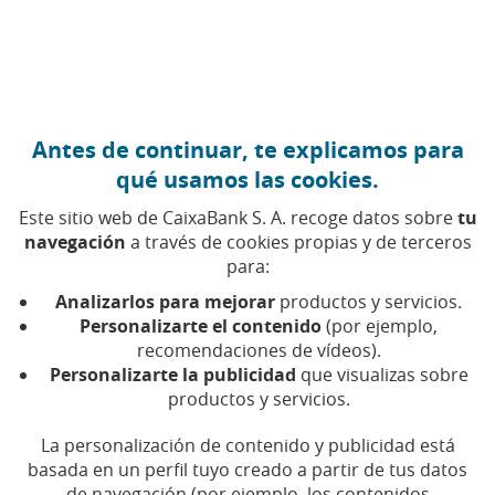
Ir al contenido central
Caixabank (Ir a Inicio)
Antes de continuar, te explicamos para
qué usamos las cookies.
Este sitio web de CaixaBank S. A. recoge datos sobre
tu
navegación
a través de cookies propias y de terceros
para:
19 DE AGOSTO DE 2020, 00:00
H
|
5
MIN DE LECTURA
Analizarlos para mejorar
productos y servicios.
SOSTENIBILIDAD
CATALUÑA
BARCELONA
Personalizarte el contenido
(por ejemplo,
recomendaciones de vídeos).
Personalizarte la publicidad
que visualizas sobre
CaixaBank compensa sus
productos y servicios.
emisiones de CO₂ con un
La personalización de contenido y publicidad está
proyecto para proteger
basada en un perfil tuyo creado a partir de tus datos
de navegación (por ejemplo, los contenidos