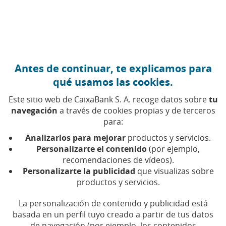
Ir al contenido central
Caixabank (Ir a Inicio)
Antes de continuar, te explicamos para
qué usamos las cookies.
Este sitio web de CaixaBank S. A. recoge datos sobre
tu
navegación
a través de cookies propias y de terceros
para:
05 DE JUNIO DE 2023, 10:30
H
|
4
MIN DE LECTURA
Analizarlos para mejorar
productos y servicios.
CORPORATIVO
PRODUCTOS FINANCIEROS
Personalizarte el contenido
(por ejemplo,
NACIONAL
recomendaciones de vídeos).
Personalizarte la publicidad
que visualizas sobre
productos y servicios.
AgroBank pone a
La personalización de contenido y publicidad está
disposición de sus clientes
basada en un perfil tuyo creado a partir de tus datos
de navegación (por ejemplo, los contenidos