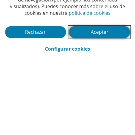
un préstamo con
visualizados). Puedes conocer más sobre el uso de
condiciones preferentes
(Abrir en 
cookies en nuestra
política de cookies
para paliar la disminución
Rechazar
Aceptar
de ingresos provocada por
la sequía
(Abrir en ventana 
Configurar cookies
#AGROBANK
#CAIXABANK
#FINANCIACIÓN
|
|
#SECTOR ALIMENTARIO
|