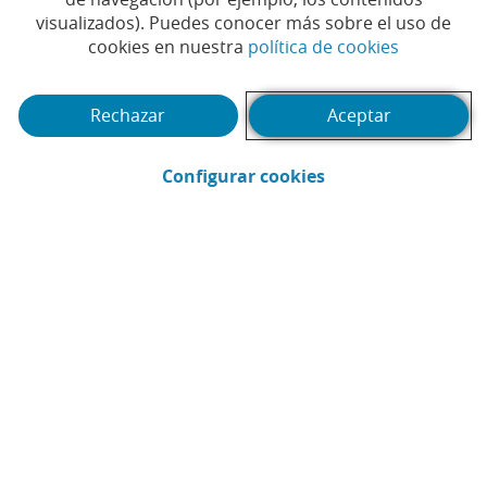
millones de euros de
visualizados). Puedes conocer más sobre el uso de
beneficio hasta junio, un
(Abrir en 
cookies en nuestra
política de cookies
8,5% más, gracias al fuerte
Rechazar
Aceptar
dinamismo comercial
(Abrir en ventana 
Configurar cookies
Todo
Corporativo
Sostenibilidad
Compromiso soci