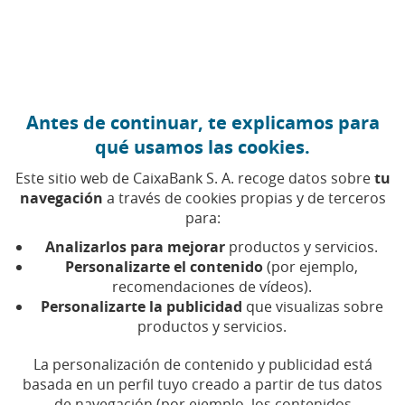
Ir al contenido central
Caixabank (Ir a Inicio)
Antes de continuar, te explicamos para
Noticias
qué usamos las cookies.
Este sitio web de CaixaBank S. A. recoge datos sobre
tu
Encuentra las últimas noticias para mantenerte al día
navegación
a través de cookies propias y de terceros
para:
Analizarlos para mejorar
productos y servicios.
Personalizarte el contenido
(por ejemplo,
recomendaciones de vídeos).
Personalizarte la publicidad
que visualizas sobre
productos y servicios.
La personalización de contenido y publicidad está
CaixaBank logra 3.203
basada en un perfil tuyo creado a partir de tus datos
de navegación (por ejemplo, los contenidos