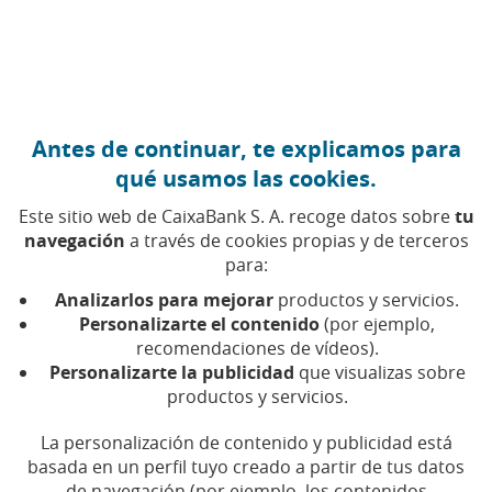
Ir al contenido central
Caixabank (Ir a Inicio)
Antes de continuar, te explicamos para
Cuentas anuales, informes
qué usamos las cookies.
de gestión junto con
Este sitio web de CaixaBank S. A. recoge datos sobre
tu
navegación
a través de cookies propias y de terceros
informes de auditoría de los
para:
tres últimos ejercicios de
Analizarlos para mejorar
productos y servicios.
Personalizarte el contenido
(por ejemplo,
HipoteCaixa 2, S.L.U
recomendaciones de vídeos).
Personalizarte la publicidad
que visualizas sobre
productos y servicios.
Cu
Cuentas anuales, informe de gestión e
La personalización de contenido y publicidad está
informe de auditoría de HipoteCaixa 2,
basada en un perfil tuyo creado a partir de tus datos
S.L.U. correspondientes al ejercicio
de navegación (por ejemplo, los contenidos