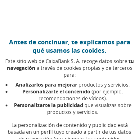
Ir al contenido central
Caixabank (Ir a Inicio)
Gobierno corporativo y política de remuneraciones
Antes de continuar, te explicamos para
qué usamos las cookies.
Este sitio web de CaixaBank S. A. recoge datos sobre
tu
navegación
a través de cookies propias y de terceros
Junta General
para:
Ordinaria de
Analizarlos para mejorar
productos y servicios.
Personalizarte el contenido
(por ejemplo,
Accionistas 2022
recomendaciones de vídeos).
Personalizarte la publicidad
que visualizas sobre
productos y servicios.
Gracias por tu participación
La personalización de contenido y publicidad está
basada en un perfil tuyo creado a partir de tus datos
de navegación (por ejemplo, los contenidos