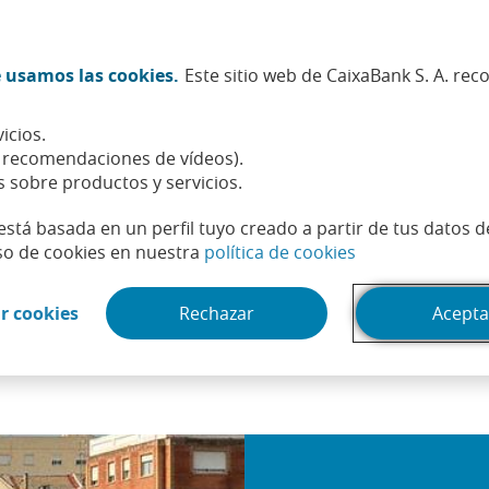
Twitter (Abrir en ventana nueva)
Facebook (Abrir en ventana n
Instagram (Abrir en venta
Linkedin (Abrir en ve
Youtube (Abrir e
Spotify (Abri
TikTok (
What
 usamos las cookies.
Este sitio web de CaixaBank S. A. re
Sostenibilidad
Accionistas e inversores
Personas
icios.
a de remuneraciones
Junta General de Accionistas
Participación Solidaria 20
, recomendaciones de vídeos).
s sobre productos y servicios.
está basada en un perfil tuyo creado a partir de tus datos 
(Abrir en venta
so de cookies en nuestra
política de cookies
a 2025
(Abrir en ventana nueva)
r cookies
Rechazar
Acepta