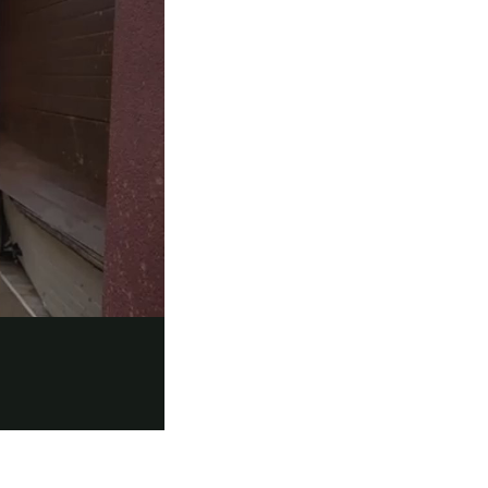
ón
ción