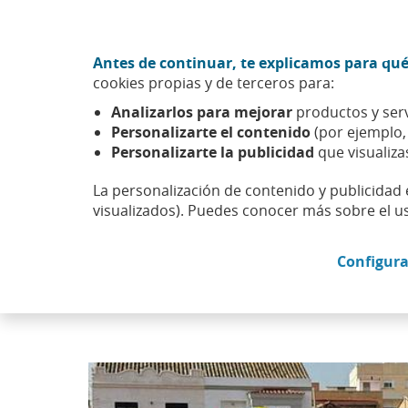
Ir al contenido central
Acción CABK (Abrir en ventana nueva)
Antes de continuar, te explicamos para qué
Sobre nosotros
cookies propias y de terceros para:
Caixabank (Ir a Inicio)
Analizarlos para mejorar
productos y serv
Accionistas e inversores
Gobierno corporativo y polític
Personalizarte el contenido
(por ejemplo
Personalizarte la publicidad
que visualiza
La personalización de contenido y publicidad 
visualizados). Puedes conocer más sobre el u
Participación Solidari
Configura
Junta General de Accionistas