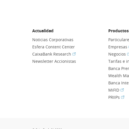
Actualidad
Productos 
Noticias Corporativas
Particular
Esfera Content Center
Empresas
(Abrir en ventana nueva)
(
CaixaBank Research
Negocios
Newsletter Accionistas
Tarifas e 
Banca Pre
Wealth M
Banca Int
(Abr
MiFID
(Abr
PRIIPs