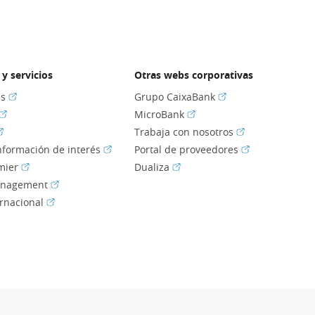
y servicios
Otras webs corporativas
(Abrir en ventana nueva)
(Abrir en ventana nu
es
Grupo CaixaBank
(Abrir en ventana nueva)
(Abrir en ventana nueva)
MicroBank
Abrir en ventana nueva)
(Abrir en ventan
Trabaja con nosotros
(Abrir en ventana nueva)
(Abrir en venta
información de interés
Portal de proveedores
(Abrir en ventana nueva)
(Abrir en ventana nueva)
mier
Dualiza
(Abrir en ventana nueva)
anagement
(Abrir en ventana nueva)
ernacional
ir en ventana nueva)
ir en ventana nueva)