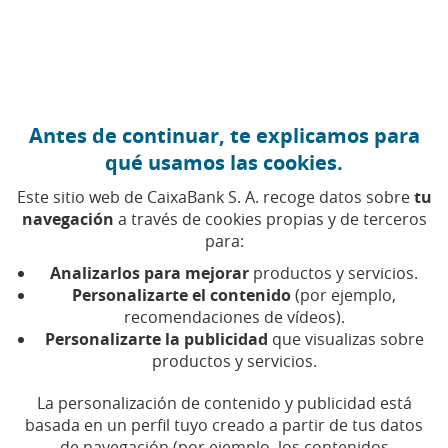
Ir al contenido central
CaixaBank (Ir a Inicio)
Antes de continuar, te explicamos para
qué usamos las cookies.
Este sitio web de CaixaBank S. A. recoge datos sobre
tu
navegación
a través de cookies propias y de terceros
para:
Analizarlos para mejorar
productos y servicios.
Personalizarte el contenido
(por ejemplo,
recomendaciones de vídeos).
Personalizarte la publicidad
que visualizas sobre
productos y servicios.
CaixaBank lanza un amplio
paquete de ayudas
La personalización de contenido y publicidad está
basada en un perfil tuyo creado a partir de tus datos
económicas para los
de navegación (por ejemplo, los contenidos