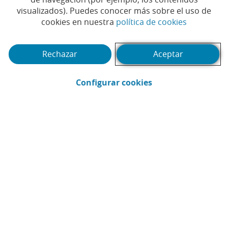
afectados por los incendios
visualizados). Puedes conocer más sobre el uso de
(Abrir en 
cookies en nuestra
política de cookies
Rechazar
Aceptar
(Abrir en ventana 
Configurar cookies
Últimas
noticias