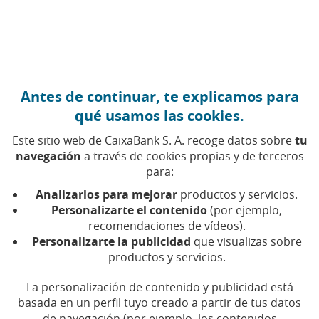
Ir al contenido central
Caixabank (Ir a Inicio)
Información general
Antes de continuar, te explicamos para
qué usamos las cookies.
Documentación base
Este sitio web de CaixaBank S. A. recoge datos sobre
tu
navegación
a través de cookies propias y de terceros
para:
Documentación base
Analizarlos para mejorar
productos y servicios.
Personalizarte el contenido
(por ejemplo,
recomendaciones de vídeos).
Personalizarte la publicidad
que visualizas sobre
Año
Documento
productos y servicios.
(Abrir en ve
2018
Documento de Registro 2018
La personalización de contenido y publicidad está
basada en un perfil tuyo creado a partir de tus datos
(PDF, 362 KB)
de navegación (por ejemplo, los contenidos